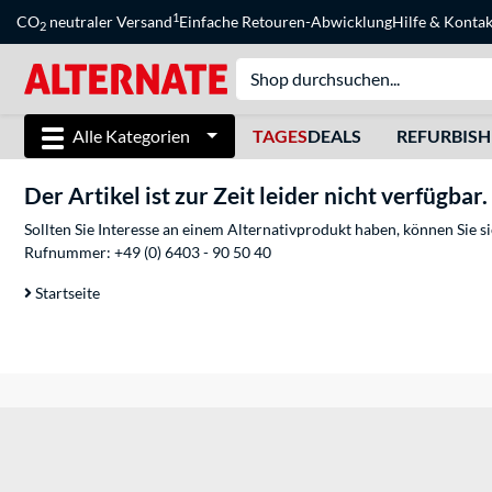
1
CO
neutraler Versand
Einfache Retouren-Abwicklung
Hilfe
&
Kontak
2
Alle Kategorien
TAGES
DEALS
REFURBIS
Der Artikel ist zur Zeit leider nicht verfügbar.
Sollten Sie Interesse an einem Alternativprodukt haben, können Sie 
Rufnummer:
+49 (0) 6403 - 90 50 40
Startseite