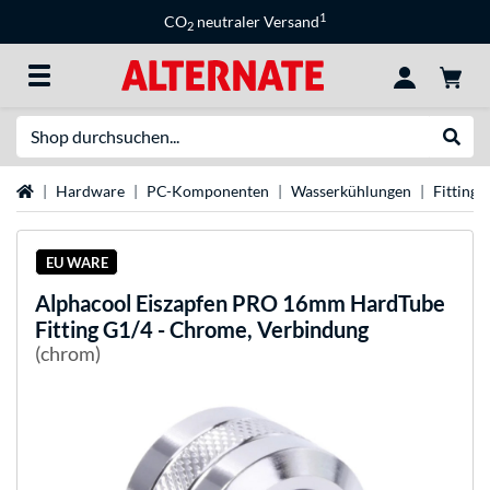
1
CO
neutraler Versand
2
Suche
Suche
Startseite
Hardware
PC-Komponenten
Wasserkühlungen
Fittings
EU WARE
Alphacool
Eiszapfen PRO 16mm HardTube
Fitting G1/4 - Chrome, Verbindung
(chrom)