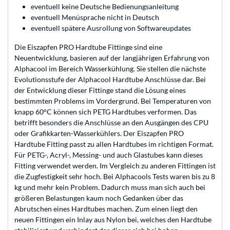
eventuell keine Deutsche Bedienungsanleitung
eventuell Menüsprache nicht in Deutsch
eventuell spätere Ausrollung von Softwareupdates
Die Eiszapfen PRO Hardtube Fittinge sind eine
Neuentwicklung, basieren auf der langjährigen Erfahrung von
Alphacool im Bereich Wasserkühlung. Sie stellen die nächste
Evolutionsstufe der Alphacool Hardtube Anschlüsse dar. Bei
der Entwicklung dieser Fittinge stand die Lösung eines
bestimmten Problems im Vordergrund. Bei Temperaturen von
knapp 60°C können sich PETG Hardtubes verformen. Das
betrifft besonders die Anschlüsse an den Ausgängen des CPU
oder Grafikkarten-Wasserkühlers. Der Eiszapfen PRO
Hardtube Fitting passt zu allen Hardtubes im richtigen Format.
Für PETG-, Acryl-, Messing- und auch Glastubes kann dieses
Fitting verwendet werden. Im Vergleich zu anderen Fittingen ist
die Zugfestigkeit sehr hoch. Bei Alphacools Tests waren bis zu 8
kg und mehr kein Problem. Dadurch muss man sich auch bei
größeren Belastungen kaum noch Gedanken über das
Abrutschen eines Hardtubes machen. Zum einen liegt den
neuen Fittingen ein Inlay aus Nylon bei, welches den Hardtube