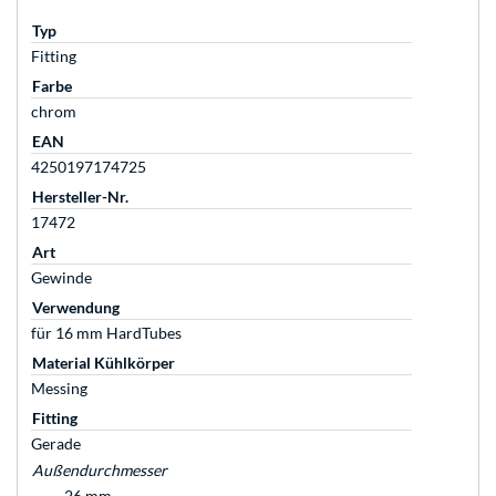
Typ
Fitting
Farbe
chrom
EAN
4250197174725
Hersteller-Nr.
17472
Art
Gewinde
Verwendung
für 16 mm HardTubes
Material Kühlkörper
Messing
Fitting
Gerade
Außendurchmesser
26 mm