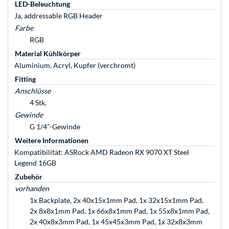
LED-Beleuchtung
Ja, addressable RGB Header
Farbe
RGB
Material Kühlkörper
Aluminium, Acryl, Kupfer (verchromt)
Fitting
Anschlüsse
4 Stk.
Gewinde
G 1/4"-Gewinde
Weitere Informationen
Kompatibilität: ASRock AMD Radeon RX 9070 XT Steel
Legend 16GB
Zubehör
vorhanden
1x Backplate, 2x 40x15x1mm Pad, 1x 32x15x1mm Pad,
2x 8x8x1mm Pad, 1x 66x8x1mm Pad, 1x 55x8x1mm Pad,
2x 40x8x3mm Pad, 1x 45x45x3mm Pad, 1x 32x8x3mm