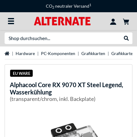
1
CO
neutraler Versand
2
Suche
Suche
Startseite
Hardware
PC-Komponenten
Grafikkarten
Grafikkarten
EU WARE
Alphacool
Core RX 9070 XT Steel Legend,
Wasserkühlung
(transparent/chrom, inkl. Backplate)