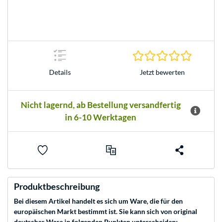
0.0 Stern
Jetzt bewerten
Details
Nicht lagernd, ab Bestellung versandfertig
in 6-10 Werktagen
Produktbeschreibung
Bei diesem Artikel handelt es sich um Ware, die für den
europäischen Markt bestimmt ist. Sie kann sich von original
deutscher Ware in folgenden Punkten unterscheiden: