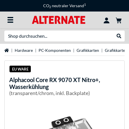
1
CO
neutraler Versand
2
Suche
Suche
Startseite
Hardware
PC-Komponenten
Grafikkarten
Grafikkarten
EU WARE
Alphacool
Core RX 9070 XT Nitro+,
Wasserkühlung
(transparent/chrom, inkl. Backplate)