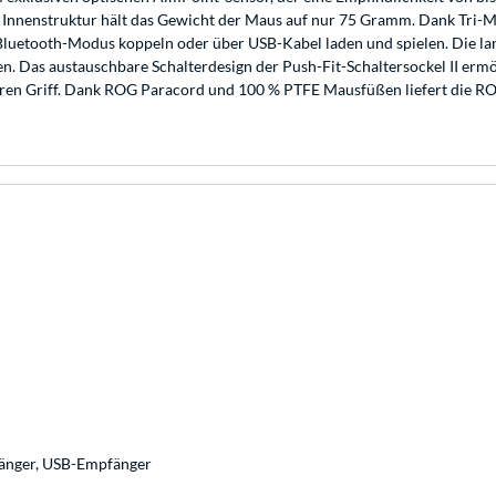
ter Innenstruktur hält das Gewicht der Maus auf nur 75 Gramm. Dank Tri-
 Bluetooth-Modus koppeln oder über USB-Kabel laden und spielen. Die lan
ten. Das austauschbare Schalterdesign der Push-Fit-Schaltersockel II er
reren Griff. Dank ROG Paracord und 100 % PTFE Mausfüßen liefert die R
änger, USB-Empfänger