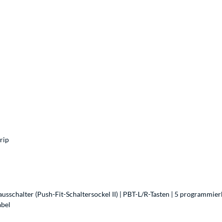
rip
schalter (Push-Fit-Schaltersockel II) | PBT-L/R-Tasten | 5 programmie
abel