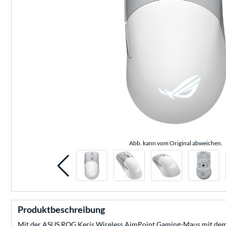
Abb. kann vom Original abweichen.
Produktbeschreibung
Mit der ASUS ROG Keris Wireless AimPoint Gaming-Maus mit dem exk