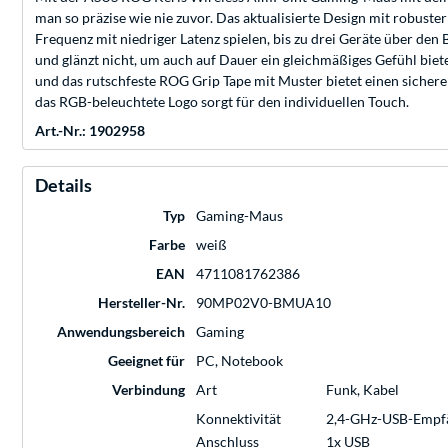
man so präzise wie nie zuvor. Das aktualisierte Design mit robus
Frequenz mit niedriger Latenz spielen, bis zu drei Geräte über den
und glänzt nicht, um auch auf Dauer ein gleichmäßiges Gefühl bie
und das rutschfeste ROG Grip Tape mit Muster bietet einen siche
das RGB-beleuchtete Logo sorgt für den individuellen Touch.
Art.-Nr.: 1902958
Details
Typ
Gaming-Maus
Farbe
weiß
EAN
4711081762386
Hersteller-Nr.
90MP02V0-BMUA10
Anwendungsbereich
Gaming
Geeignet für
PC, Notebook
Verbindung
Art
Funk, Kabel
Konnektivität
2,4-GHz-USB-Empf
Anschluss
1x USB