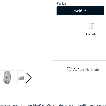
Farbe:
weiß
Details
Auf die Merkliste
lusiven optischen AimPoint-Sensor, der eine Empfindlichkeit von bis zu