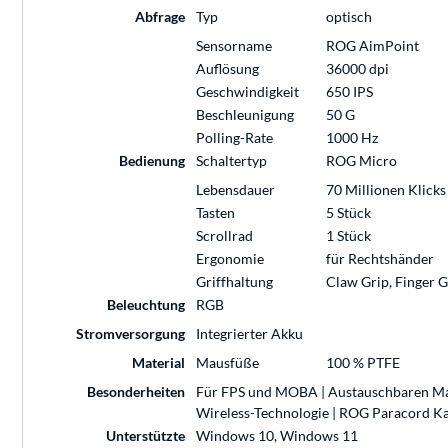
Abfrage
Typ
optisch
Sensorname
ROG AimPoint
Auflösung
36000 dpi
Geschwindigkeit
650 IPS
Beschleunigung
50 G
Polling-Rate
1000 Hz
Bedienung
Schaltertyp
ROG Micro
Lebensdauer
70 Millionen Klicks
Tasten
5 Stück
Scrollrad
1 Stück
Ergonomie
für Rechtshänder
Griffhaltung
Claw Grip, Finger G
Beleuchtung
RGB
Stromversorgung
Integrierter Akku
Material
Mausfüße
100 % PTFE
Besonderheiten
Für FPS und MOBA | Austauschbaren Maus
Wireless-Technologie | ROG Paracord K
Unterstützte
Windows 10, Windows 11