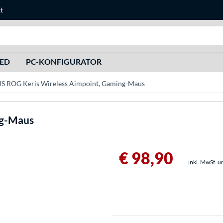
t
Suche
HED
PC-KONFIGURATOR
S ROG Keris Wireless Aimpoint, Gaming-Maus
ng-Maus
€ 98,90
inkl. MwSt. u