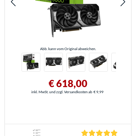
Abb. kann vom Original abweichen.
€ 618,00
inkl. MwSt. und zzgl. Versandkosten ab
€ 9,99
5.0 Stern