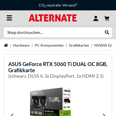
1
CO
neutraler Versand
2
Suche
Suche
Startseite
Hardware
PC-Komponenten
Grafikkarten
NVIDIA Grafi
ASUS
GeForce RTX 5060 Ti DUAL OC 8GB,
Grafikkarte
(schwarz, DLSS 4, 3x DisplayPort, 1x HDMI 2.1)