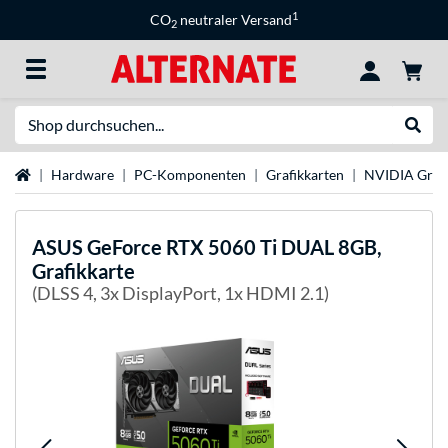
1
CO
neutraler Versand
2
Suche
Suche
Startseite
Hardware
PC-Komponenten
Grafikkarten
NVIDIA Grafi
ASUS
GeForce RTX 5060 Ti DUAL 8GB,
Grafikkarte
(DLSS 4, 3x DisplayPort, 1x HDMI 2.1)