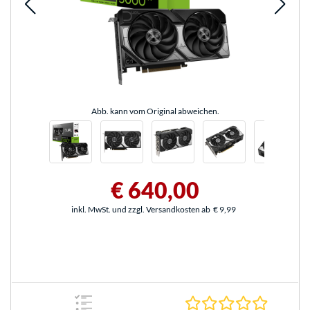
Abb. kann vom Original abweichen.
€ 640,00
inkl. MwSt. und zzgl. Versandkosten ab
€ 9,99
0.0 Stern