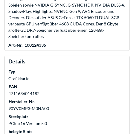
Spielen sowie NVIDIA G-SYNC, G-SYNC HDR, NVIDIA DLSS 4,
ShadowPlay, Highlights, NVENC Gen 9, AV1 Encoder und
Decoder. Die auf der ASUS GeForce RTX 5060 Ti DUAL 8GB
verbaute GPU verfügt über 4608 CUDA Cores. Der 8 Gbyte
große GDDR7-Speicher verfügt über einen 128-Bit-
Speicherkontroller.
Art.-Nr.: 100124335
Details
Typ
Grafikkarte
EAN
4711636014182
Hersteller-Nr.
90YV0MP3-M0NA00
Steckplatz
PCIe x16 Version 5.0
belegte Slots