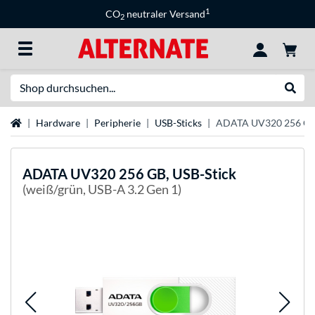
1
CO
neutraler Versand
2
Suche
Suche
Startseite
Hardware
Peripherie
USB-Sticks
ADATA UV320 256 GB,
ADATA
UV320 256 GB, USB-Stick
(weiß/grün, USB-A 3.2 Gen 1)