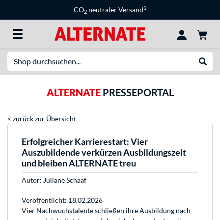
1
CO
neutraler Versand
2
Suche
Suche
ALTERNATE
PRESSEPORTAL
< zurück zur Übersicht
Erfolgreicher Karrierestart: Vier
Auszubildende verkürzen Ausbildungszeit
und bleiben ALTERNATE treu
Autor:
Juliane Schaaf
Veröffentlicht: 18.02.2026
Vier Nachwuchstalente schließen ihre Ausbildung nach