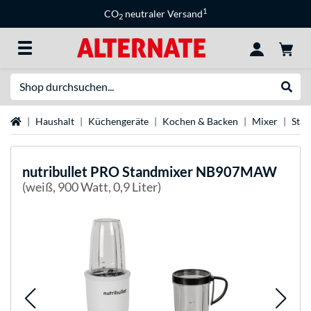
1
CO
neutraler Versand
2
Suche
Suche
Startseite
Haushalt
Küchengeräte
Kochen & Backen
Mixer
Sta
nutribullet
PRO Standmixer NB907MAW
(weiß, 900 Watt, 0,9 Liter)