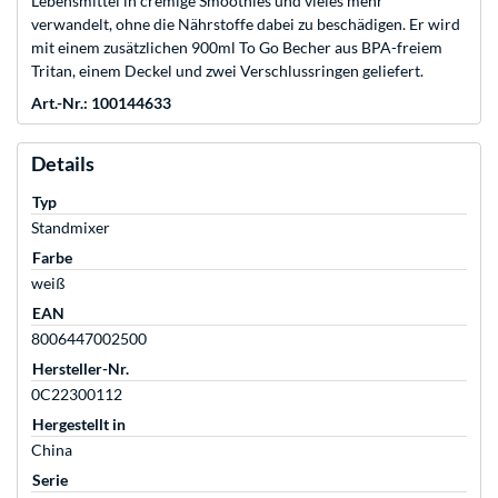
Lebensmittel in cremige Smoothies und vieles mehr
verwandelt, ohne die Nährstoffe dabei zu beschädigen. Er wird
mit einem zusätzlichen 900ml To Go Becher aus BPA-freiem
Tritan, einem Deckel und zwei Verschlussringen geliefert.
Art.-Nr.: 100144633
Details
Typ
Standmixer
Farbe
weiß
EAN
8006447002500
Hersteller-Nr.
0C22300112
Hergestellt in
China
Serie