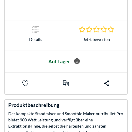
0.0 Stern
Jetzt bewerten
Details
Auf Lager
Produktbeschreibung
Der kompakte Standmixer und Smoothie Maker nutribullet Pro
bietet 900 Watt Leistung und verfügt über eine
Extraktionsklinge, die selbst die härtesten und zähsten