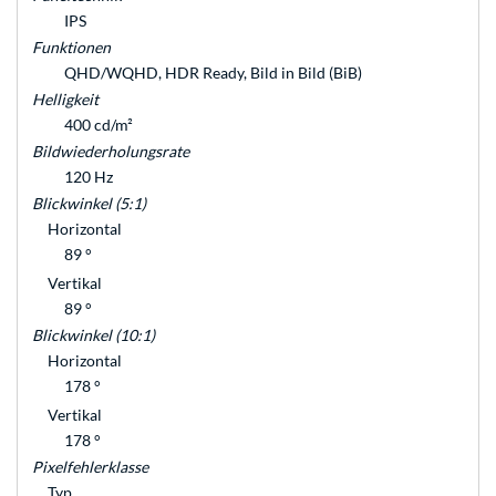
IPS
Funktionen
QHD/WQHD, HDR Ready, Bild in Bild (BiB)
Helligkeit
400 cd/m²
Bildwiederholungsrate
120 Hz
Blickwinkel (5:1)
Horizontal
89 °
Vertikal
89 °
Blickwinkel (10:1)
Horizontal
178 °
Vertikal
178 °
Pixelfehlerklasse
Typ