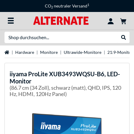
1
CO
neutraler Versand
2
Suche
Suche
Startseite
Hardware
Monitore
Ultrawide-Monitore
21:9-Monitor
iiyama
ProLite XUB3493WQSU-B6, LED-
Monitor
(86.7 cm (34 Zoll), schwarz (matt), QHD, IPS, 120
Hz, HDMI, 120Hz Panel)