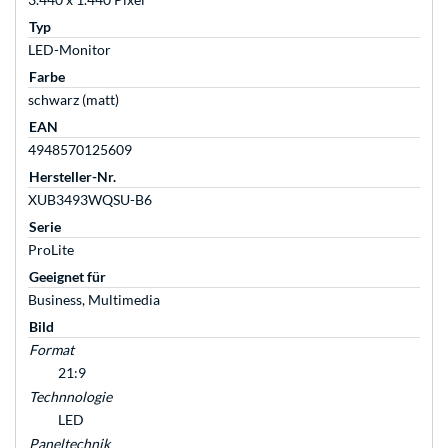
Typ
LED-Monitor
Farbe
schwarz (matt)
EAN
4948570125609
Hersteller-Nr.
XUB3493WQSU-B6
Serie
ProLite
Geeignet für
Business, Multimedia
Bild
Format
21:9
Technnologie
LED
Paneltechnik