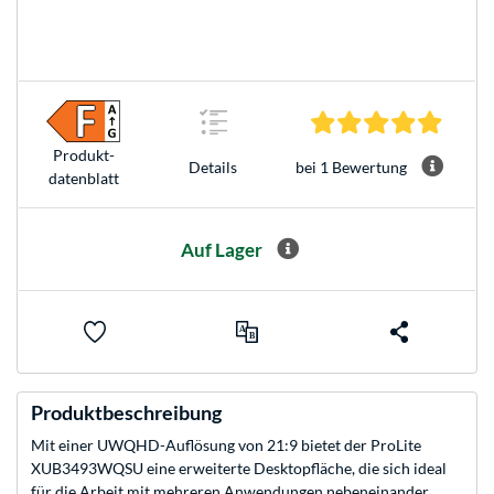
5.0 Ste
Produkt­
bei 1 Bewertung
Details
datenblatt
Auf Lager
Produktbeschreibung
Mit einer UWQHD-Auflösung von 21:9 bietet der ProLite
XUB3493WQSU eine erweiterte Desktopfläche, die sich ideal
für die Arbeit mit mehreren Anwendungen nebeneinander