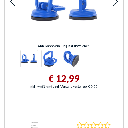
Abb. kann vom Original abweichen.
€ 12,99
inkl. MwSt. und zzgl. Versandkosten ab
€ 9,99
0.0 Stern