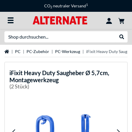
1
CO
neutraler Versand
2
Suche
Suche
Startseite
PC
PC-Zubehör
PC-Werkzeug
iFixit Heavy Duty Saugh
iFixit
Heavy Duty Saugheber Ø 5,7cm,
Montagewerkzeug
(2 Stück)