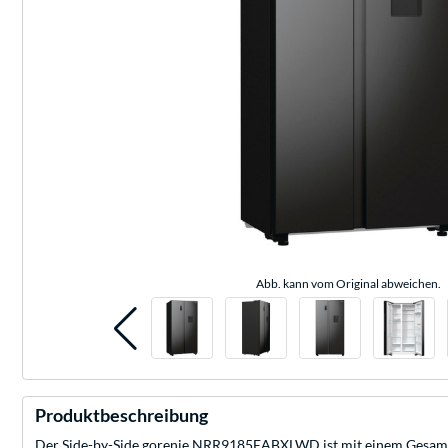
Abb. kann vom Original abweichen.
Produktbeschreibung
Der Side-by-Side gorenje NRR9185EABXLWD ist mit einem Gesamtnu