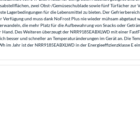
Glasabstellflächen, zwei Obst-/Gemüseschublade sowie fünf Türfächer zur
e Lagerbedingungen für die Lebensmittel zu bieten. Der Gefrierbereich s
zur Verfügung und muss dank NoFrost Plus nie wieder mühsam abgetaut we
rwandeln, die mehr Platz für die Aufbewahrung von Snacks oder Getränk
zur Hand. Des Weiteren überzeugt der NRR9185EABXLWD mit einer FastF
st sich besser und schneller an Temperaturänderungen im Gerät an. Die 
h im Jahr ist der NRR9185EABXLWD in der Energieeffizienzklasse E ein