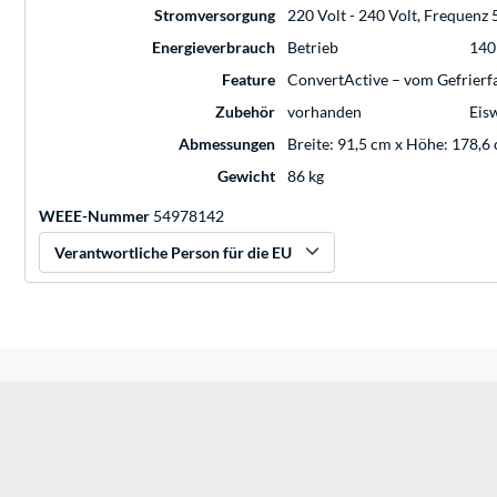
Stromversorgung
220 Volt - 240 Volt, Frequenz 
Energieverbrauch
Betrieb
140
Feature
ConvertActive – vom Gefrierf
Zubehör
vorhanden
Eis
Abmessungen
Breite: 91,5 cm x Höhe: 178,6
Gewicht
86 kg
WEEE-Nummer
54978142
Verantwortliche Person für die EU