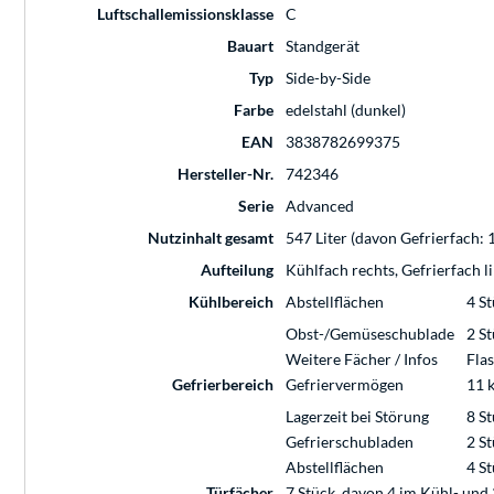
Luftschallemissionsklasse
C
Bauart
Standgerät
Typ
Side-by-Side
Farbe
edelstahl (dunkel)
EAN
3838782699375
Hersteller-Nr.
742346
Serie
Advanced
Nutzinhalt gesamt
547 Liter (davon Gefrierfach: 1
Aufteilung
Kühlfach rechts, Gefrierfach l
Kühlbereich
Abstellflächen
4 St
Obst-/Gemüseschublade
2 S
Weitere Fächer / Infos
Fla
Gefrierbereich
Gefriervermögen
11 
Lagerzeit bei Störung
8 S
Gefrierschubladen
2 S
Abstellflächen
4 S
Türfächer
7 Stück, davon 4 im Kühl- und 3