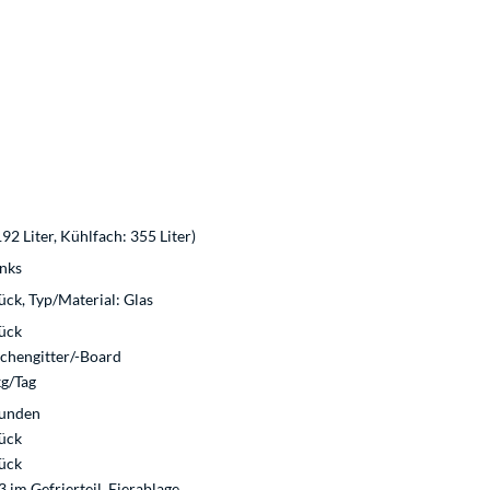
92 Liter, Kühlfach: 355 Liter)
inks
ück, Typ/Material: Glas
tück
schengitter/-Board
kg/Tag
tunden
tück
tück
 im Gefrierteil, Eierablage