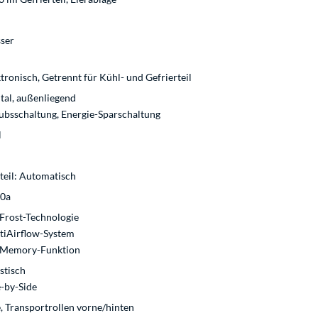
ser
tronisch, Getrennt für Kühl- und Gefrierteil
ital, außenliegend
ubsschaltung, Energie-Sparschaltung
l
teil: Automatisch
0a
Frost-Technologie
tiAirflow-System
 Memory-Funktion
stisch
e-by-Side
 Transportrollen vorne/hinten