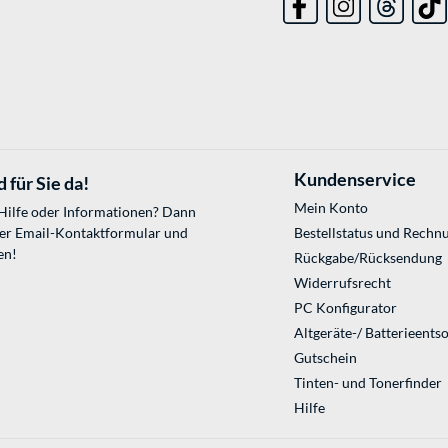
Kundenservice
 für Sie da!
Mein Konto
 Hilfe oder Informationen? Dann
ser
Email-Kontaktformular
und
Bestellstatus und Rechn
en!
Rückgabe/Rücksendung
Widerrufsrecht
PC Konfigurator
Altgeräte-/ Batterieents
Gutschein
Tinten- und Tonerfinder
Hilfe