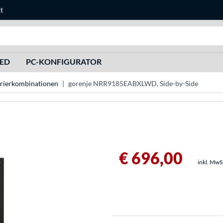
t
Suche
HED
PC-KONFIGURATOR
rierkombinationen
gorenje NRR9185EABXLWD, Side-by-Side
€ 696,00
inkl. MwS