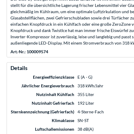
stellt für die übersichtliche Lagerung frischer Lebensmittel vier 
gleichmäßig im Kühlraum, um eine optimale Luftzirkulation und best
Glasabstellflächen, zwei Gefrierschubladen sowie drei Türfächer 
einfachen Knopfdruck in ein Kühlfach oder eine große ZeroZone ve
Knopfdruck und dank TwistIce hat man immer frische Eiswürfel 
Inverter-Kompressor ist zuverlässig, leise und langlebig und pas
außenliegende LED-Display. Mit einem Stromverbrauch von 318 kW
Art.-Nr.: 100009574
Details
Energieeffizienzklasse
E (A - G)
Jährlicher Energieverbrauch
318 kWh/Jahr
Nutzinhalt Kühlfach
355 Liter
Nutzinhalt Gefrierfach
192 Liter
Sternkennzeichnung (Gefrierfach)
4-Sterne-Fach
Klimaklasse
SN-ST
Luftschallemissionen
38 dB(A)