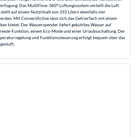
 Verfügung. Das MultiFlow-360°-Lüftungssystem verteilt die Luft
tellt auf einem Nutzinhalt von 192 Litern ebenfalls vier
rden. Mit ConvertActive lässt sich das Gefrierfach mit einem
en bietet. Der Wasserspender liefert gekühltes Wasser auf
reeze-Funktion, einem Eco-Mode und einer Urlaubsschaltung. Der
Temperaturregelung und Funktionssteuerung erfolgt bequem über das
gestuft.