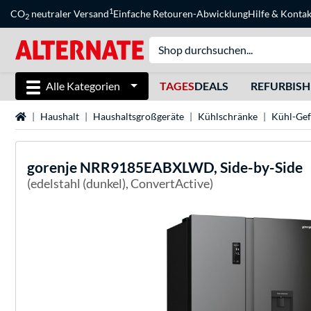
1
CO
neutraler Versand
Einfache Retouren-Abwicklung
Hilfe
&
Kontak
2
Alle Kategorien
TAGES
DEALS
REFURBIS
Startseite
Haushalt
Haushaltsgroßgeräte
Kühlschränke
Kühl-Gef
gorenje
NRR9185EABXLWD, Side-by-Side
(edelstahl (dunkel), ConvertActive)