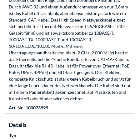
besonders kleinen Biegeradius und besondere Flexibilität.
Durch AWG 32 und einen Außendurchmesser von nur 3,8mm
ist das Kabel ultraschlank, aber ebenso leistungsstark wie ein
Standard-CAT-Kabel. Das High-Speed-Netzwerkkabel eignet
sich perfekt für Ethernet-Netzwerke mit 25/40GBASE-T (40-
Gigabit-fähig) und ist abwärtskompatibel zu 10BASE-T,
100BASE-TX, 1000BASE-T und 10GBASE-T,
10/100/1.000/10.000 Mbit/s. Mit einer
Übertragungsbandbreite von bis zu 2 GHz (2.000 MHz) besitzt
das Ethernetkabel die 4-fache Bandbreite von CAT-6A-Kabeln.
Das ultraflexible RJ-45-Kabel ist für Power over Ethernet (PoE,
PoE+, UPoE, 4PPoE) und HDBaseT geeignet. Der effektive,
kompakte Knickschutz ist stark gegen Kabelbruch und sorgt für
eine lange Lebensdauer des Netzwerkkabels. Die Kabel sind nur
mit einem Papieretikett gekennzeichnet, auf Plastiktüten und
Kunststoffkabelbinder wird verzichtet.
Art.-Nr.: 100073999
Details
Typ