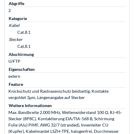
Abgriffe
2
Kategorie
Kabel
Cat.8.1
Stecker
Cat.8.1
Abschirmung
U/FTP
Eigenschaften
extern
Feature
Knickschutz und Rastnasenschutz beidseitig, Kontakte
vergoldet 3μm, Längenangabe auf Stecker
Weitere Informationen
Max. Bandbreite 2.000 MHz, Wellenwiderstand 100 Ω, RJ-45-
Stecker (8P8C), Kontaktierung EIA/TIA-568 B, Schirmung
Folie (Alu) PiMF, AWG 32/7 (stranded), Innenleiter CU
(Kupfer), Kabelmantel LSZH-TPE, halogenfrei, Durchmesser