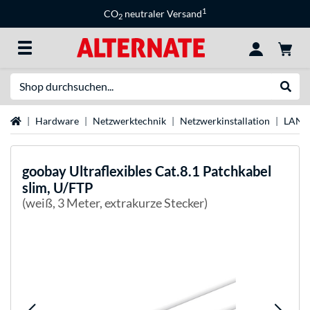
1
CO
neutraler Versand
2
Suche
Suche
Startseite
Hardware
Netzwerktechnik
Netzwerkinstallation
LAN-
goobay
Ultraflexibles Cat.8.1 Patchkabel
slim, U/FTP
(weiß, 3 Meter, extrakurze Stecker)