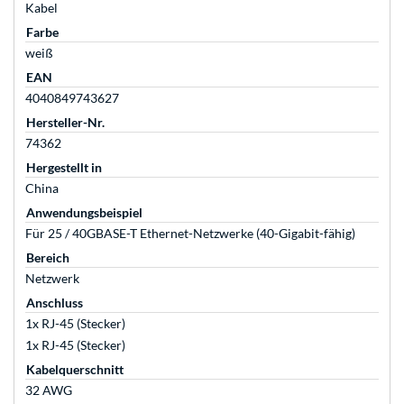
Kabel
Farbe
weiß
EAN
4040849743627
Hersteller-Nr.
74362
Hergestellt in
China
Anwendungsbeispiel
Für 25 / 40GBASE-T Ethernet-Netzwerke (40-Gigabit-fähig)
Bereich
Netzwerk
Anschluss
1x RJ-45 (Stecker)
1x RJ-45 (Stecker)
Kabelquerschnitt
32 AWG