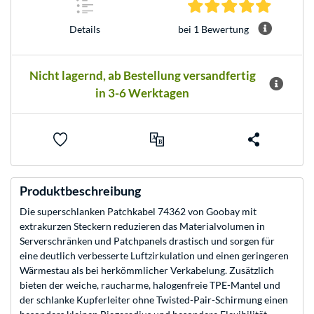
5.0 Stern
bei 1 Bewertung
Details
Nicht lagernd, ab Bestellung versandfertig
in 3-6 Werktagen
Produktbeschreibung
Die superschlanken Patchkabel 74362 von Goobay mit
extrakurzen Steckern reduzieren das Materialvolumen in
Serverschränken und Patchpanels drastisch und sorgen für
eine deutlich verbesserte Luftzirkulation und einen geringeren
Wärmestau als bei herkömmlicher Verkabelung. Zusätzlich
bieten der weiche, raucharme, halogenfreie TPE-Mantel und
der schlanke Kupferleiter ohne Twisted-Pair-Schirmung einen