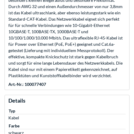
besonders kleinen Biegeradius und besondere Flexibilität.
Durch AWG 32 und einen Außendurchmesser von nur 3,8mm
ist das Kabel ultraschlank, aber ebenso leistungsstark wie ein
Standard-CAT-Kabel. Das Netzwerkkabel eignet sich perfekt
für für schnelle Verbindungen wie 10-Gigabit-Ethernet
10GBASE-T, 100BASE-TX, 1000BASE-T und
10/100/1.000/10.000 Mbit/s. Das ultraflexible RJ-45-Kabel ist
für Power over Ethernet (PoE, PoE+) geeignet und Cat.6a-
getestet (Lieferung mit individuellem Messprotokoll). Der
effektive, kompakte Knickschutz ist stark gegen Kabelbruch
und sorgt für eine lange Lebensdauer des Netzwerkkabels. Die
Kabel sind nur mit einem Papieretikett gekennzeichnet, auf
Plastiktüten und Kunststoffkabelbinder wird verzichtet.
Art.-Nr.: 100077407
Details
Typ
Kabel
Farbe
schwarz