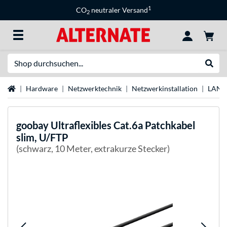
1
CO
neutraler Versand
2
Suche
Suche
Startseite
Hardware
Netzwerktechnik
Netzwerkinstallation
LAN-
goobay
Ultraflexibles Cat.6a Patchkabel
slim, U/FTP
(schwarz, 10 Meter, extrakurze Stecker)