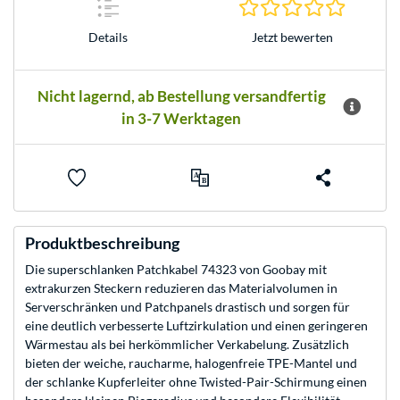
0.0 Stern
Jetzt bewerten
Details
Nicht lagernd, ab Bestellung versandfertig
in 3-7 Werktagen
Produktbeschreibung
Die superschlanken Patchkabel 74323 von Goobay mit
extrakurzen Steckern reduzieren das Materialvolumen in
Serverschränken und Patchpanels drastisch und sorgen für
eine deutlich verbesserte Luftzirkulation und einen geringeren
Wärmestau als bei herkömmlicher Verkabelung. Zusätzlich
bieten der weiche, raucharme, halogenfreie TPE-Mantel und
der schlanke Kupferleiter ohne Twisted-Pair-Schirmung einen