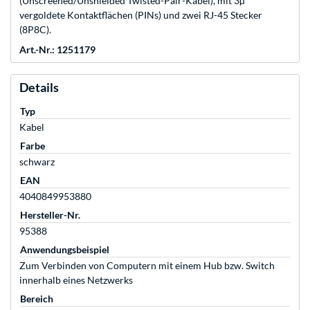
(Unscreened/Unshielded Twisted-Pair-Kabel), mit 3µ
vergoldete Kontaktflächen (PINs) und zwei RJ-45 Stecker
(8P8C).
Art.-Nr.: 1251179
Details
Typ
Kabel
Farbe
schwarz
EAN
4040849953880
Hersteller-Nr.
95388
Anwendungsbeispiel
Zum Verbinden von Computern mit einem Hub bzw. Switch
innerhalb eines Netzwerks
Bereich