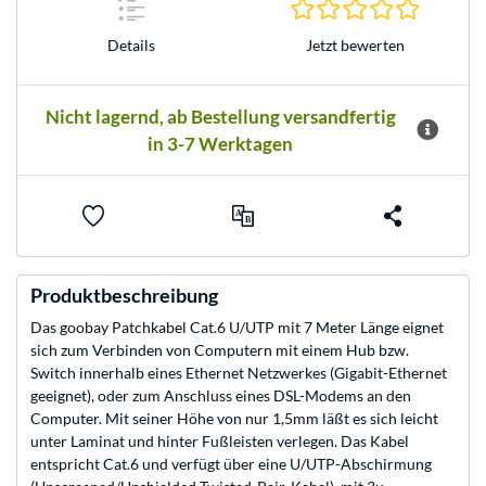
0.0 Stern
Jetzt bewerten
Details
Nicht lagernd, ab Bestellung versandfertig
in 3-7 Werktagen
Produktbeschreibung
Das goobay Patchkabel Cat.6 U/UTP mit 7 Meter Länge eignet
sich zum Verbinden von Computern mit einem Hub bzw.
Switch innerhalb eines Ethernet Netzwerkes (Gigabit-Ethernet
geeignet), oder zum Anschluss eines DSL-Modems an den
Computer. Mit seiner Höhe von nur 1,5mm läßt es sich leicht
unter Laminat und hinter Fußleisten verlegen. Das Kabel
entspricht Cat.6 und verfügt über eine U/UTP-Abschirmung