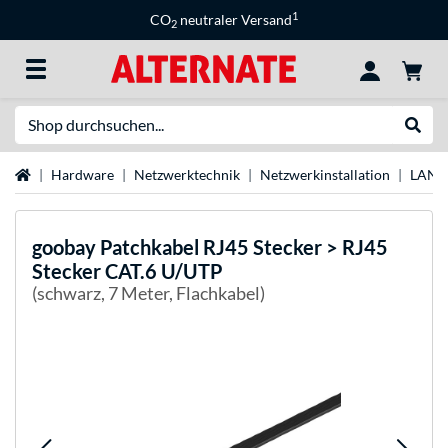
1
CO
neutraler Versand
2
Suche
Suche
Startseite
Hardware
Netzwerktechnik
Netzwerkinstallation
LAN-
goobay
Patchkabel RJ45 Stecker > RJ45
Stecker CAT.6 U/UTP
(schwarz, 7 Meter, Flachkabel)