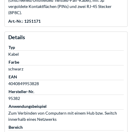
(Unscreened/Unshielded Twisted-Pair-Kabel), mit 3µ
vergoldete Kontaktflächen (PINs) und zwei RJ-45 Stecker
(8P8C).
Art.-Nr.: 1251171
Details
Typ
Kabel
Farbe
schwarz
EAN
4040849953828
Hersteller-Nr.
95382
Anwendungsbeispiel
Zum Verbinden von Computern mit einem Hub bzw. Switch
innerhalb eines Netzwerks
Bereich