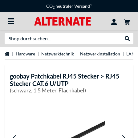
1
CO
neutraler Versand
2
Suche
Suche
Startseite
Hardware
Netzwerktechnik
Netzwerkinstallation
LAN-
goobay
Patchkabel RJ45 Stecker > RJ45
Stecker CAT.6 U/UTP
(schwarz, 1,5 Meter, Flachkabel)