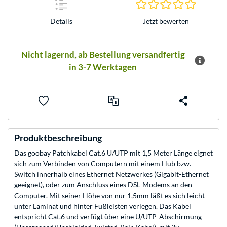
0.0 Stern
Jetzt bewerten
Details
Nicht lagernd, ab Bestellung versandfertig
in 3-7 Werktagen
Produktbeschreibung
Das goobay Patchkabel Cat.6 U/UTP mit 1,5 Meter Länge eignet
sich zum Verbinden von Computern mit einem Hub bzw.
Switch innerhalb eines Ethernet Netzwerkes (Gigabit-Ethernet
geeignet), oder zum Anschluss eines DSL-Modems an den
Computer. Mit seiner Höhe von nur 1,5mm läßt es sich leicht
unter Laminat und hinter Fußleisten verlegen. Das Kabel
entspricht Cat.6 und verfügt über eine U/UTP-Abschirmung