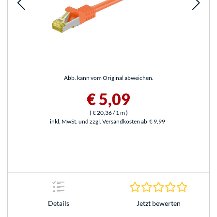
Abb. kann vom Original abweichen.
€ 5,09
(
€ 20,36
/ 1 m
)
inkl. MwSt. und zzgl. Versandkosten ab
€ 9,99
0.0 Stern
Jetzt bewerten
Details