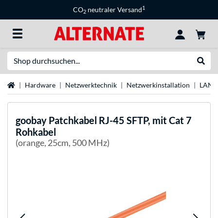
1
CO
neutraler Versand
2
Suche
Suche
Startseite
Hardware
Netzwerktechnik
Netzwerkinstallation
LAN-
goobay
Patchkabel RJ-45 SFTP, mit Cat 7
Rohkabel
(orange, 25cm, 500 MHz)