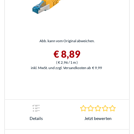
Abb. kann vom Original abweichen.
€ 8,89
(
€ 2,96
/ 1 m
)
inkl. MwSt. und zzgl. Versandkosten ab
€ 9,99
0.0 Stern
Jetzt bewerten
Details