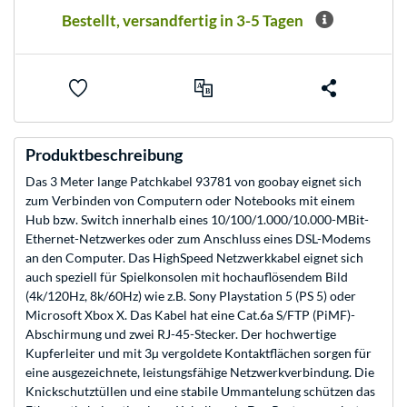
Bestellt, versandfertig in 3-5 Tagen
Produktbeschreibung
Das 3 Meter lange Patchkabel 93781 von goobay eignet sich
zum Verbinden von Computern oder Notebooks mit einem
Hub bzw. Switch innerhalb eines 10/100/1.000/10.000-MBit-
Ethernet-Netzwerkes oder zum Anschluss eines DSL-Modems
an den Computer. Das HighSpeed Netzwerkkabel eignet sich
auch speziell für Spielkonsolen mit hochauflösendem Bild
(4k/120Hz, 8k/60Hz) wie z.B. Sony Playstation 5 (PS 5) oder
Microsoft Xbox X. Das Kabel hat eine Cat.6a S/FTP (PiMF)-
Abschirmung und zwei RJ-45-Stecker. Der hochwertige
Kupferleiter und mit 3µ vergoldete Kontaktflächen sorgen für
eine ausgezeichnete, leistungsfähige Netzwerkverbindung. Die
Knickschutztüllen und eine stabile Ummantelung schützen das