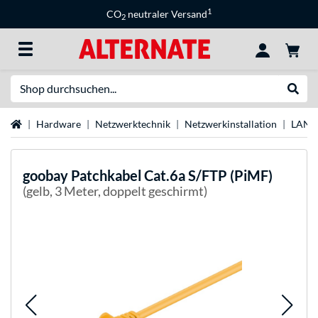
1
CO
neutraler Versand
2
Suche
Suche
Startseite
Hardware
Netzwerktechnik
Netzwerkinstallation
LAN-
goobay
Patchkabel Cat.6a S/FTP (PiMF)
(gelb, 3 Meter, doppelt geschirmt)