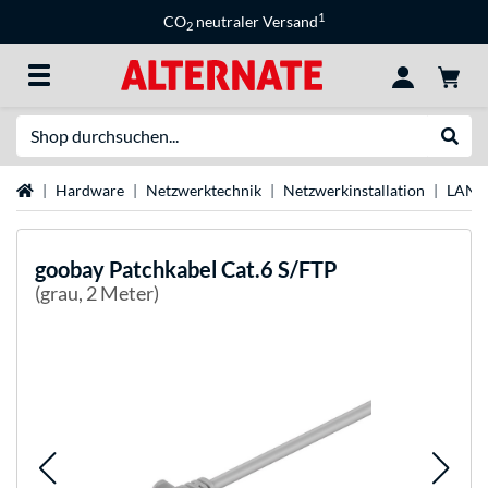
1
CO
neutraler Versand
2
Suche
Suche
Startseite
Hardware
Netzwerktechnik
Netzwerkinstallation
LAN-
goobay
Patchkabel Cat.6 S/FTP
(grau, 2 Meter)