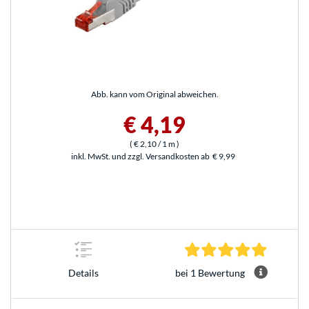
Abb. kann vom Original abweichen.
€ 4,19
(
€ 2,10
/ 1 m
)
inkl. MwSt. und zzgl. Versandkosten ab
€ 9,99
5.0 Stern
bei 1 Bewertung
Details