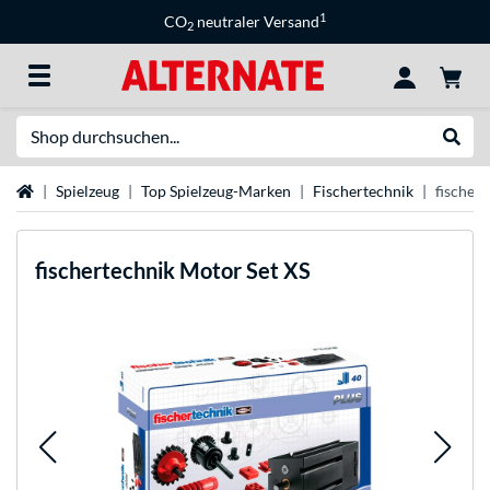
1
CO
neutraler Versand
2
Suche
Suche
Startseite
Spielzeug
Top Spielzeug-Marken
Fischertechnik
fischer
fischertechnik
Motor Set XS