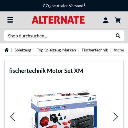
1
CO
neutraler Versand
2
Suche
Suche
Startseite
Spielzeug
Top Spielzeug-Marken
Fischertechnik
fischer
fischertechnik
Motor Set XM