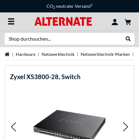
1
CO
neutraler Versand
2
Suche
Suche
Startseite
Hardware
Netzwerktechnik
Netzwerktechnik-Marken
Z
Zyxel
XS3800-28, Switch