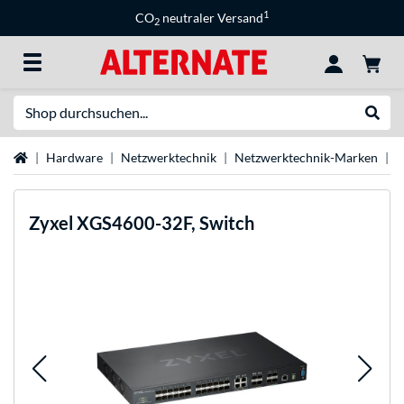
1
CO
neutraler Versand
2
Suche
Suche
Startseite
Hardware
Netzwerktechnik
Netzwerktechnik-Marken
Z
Zyxel
XGS4600-32F, Switch