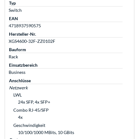
Typ
Switch
EAN
4718937590575
Hersteller-Nr.
XGS4600-32F-ZZ0102F
Bauform
Rack
Einsatzbereich
Business
Anschlüsse
Netzwerk
LWL
24x SFP, 4x SFP+
Combo RJ-45/SFP
4x
Geschwindigkeit
10/100/1000 MBits, 10 GBits