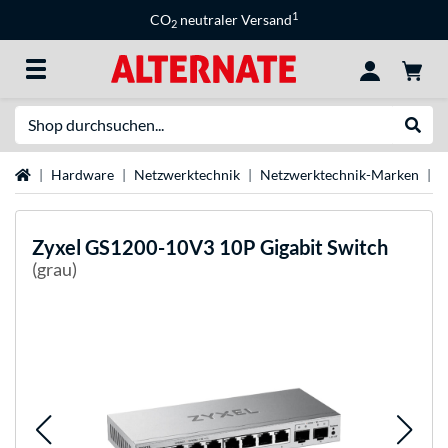
1
CO
neutraler Versand
2
Suche
Suche
Startseite
Hardware
Netzwerktechnik
Netzwerktechnik-Marken
Z
Zyxel
GS1200-10V3 10P Gigabit Switch
(grau)