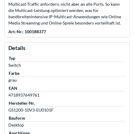
Multicast-Traffic anfordern, nicht aber an alle Ports. So kann
die Multicast-Leistung optimiert werden, was für
bandbreitenintensive IP-Multicast-Anwendungen wie Online
Media Streaming und Online-Spiele besonders vorteilhaft ist.
Art.-Nr.: 100188377
Details
Typ
Switch
Farbe
grau
EAN
4718937649761
Hersteller-Nr.
GS1200-10V3-EU0101F
Bauform
Desktop
Anschlüsse