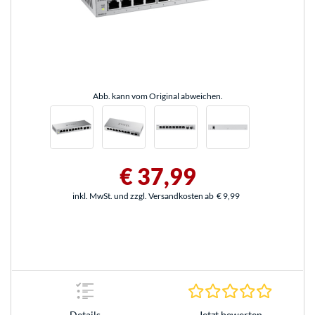
Abb. kann vom Original abweichen.
€ 37,99
inkl. MwSt. und zzgl. Versandkosten ab
€ 9,99
0.0 Stern
Jetzt bewerten
Details