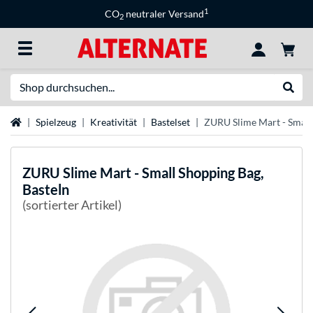
1
CO
neutraler Versand
2
Suche
Suche
Startseite
Spielzeug
Kreativität
Bastelset
ZURU Slime Mart - Small
ZURU
Slime Mart - Small Shopping Bag,
Basteln
(sortierter Artikel)