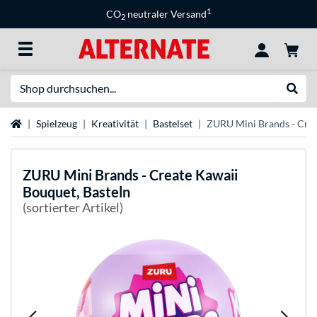
1
CO
neutraler Versand
2
Suche
Suche
Startseite
Spielzeug
Kreativität
Bastelset
ZURU Mini Brands - Crea
ZURU
Mini Brands - Create Kawaii
Bouquet, Basteln
(sortierter Artikel)