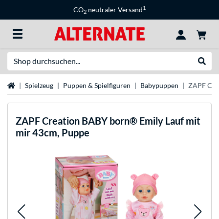
1
CO
neutraler Versand
2
Suche
Suche
Startseite
Spielzeug
Puppen & Spielfiguren
Babypuppen
ZAPF Crea
ZAPF Creation
BABY born® Emily Lauf mit
mir 43cm, Puppe