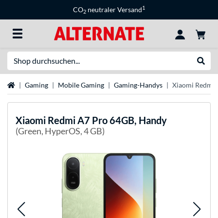
1
CO
neutraler Versand
2
Suche
Suche
Startseite
Gaming
Mobile Gaming
Gaming-Handys
Xiaomi Redmi 
Xiaomi
Redmi A7 Pro 64GB, Handy
(Green, HyperOS, 4 GB)