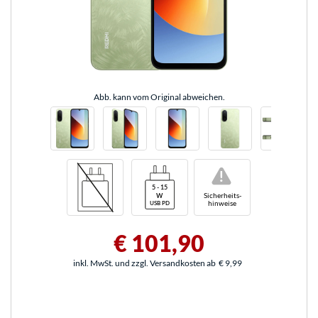
Abb. kann vom Original abweichen.
!
Sicherheits-
hinweise
€ 101,90
inkl. MwSt. und zzgl. Versandkosten ab
€ 9,99