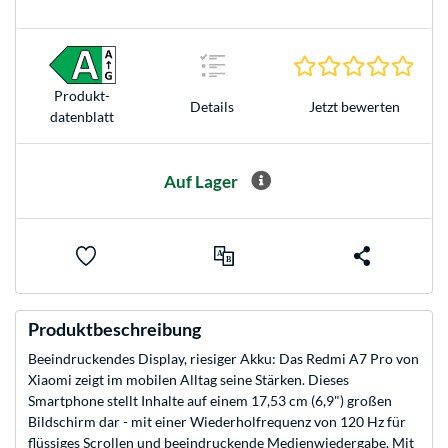
0.0 S
Produkt­
Jetzt bewerten
Details
datenblatt
Auf Lager
Produktbeschreibung
Beeindruckendes Display, riesiger Akku: Das Redmi A7 Pro von
Xiaomi zeigt im mobilen Alltag seine Stärken. Dieses
Smartphone stellt Inhalte auf einem 17,53 cm (6,9") großen
Bildschirm dar - mit einer Wiederholfrequenz von 120 Hz für
flüssiges Scrollen und beeindruckende Medienwiedergabe. Mit