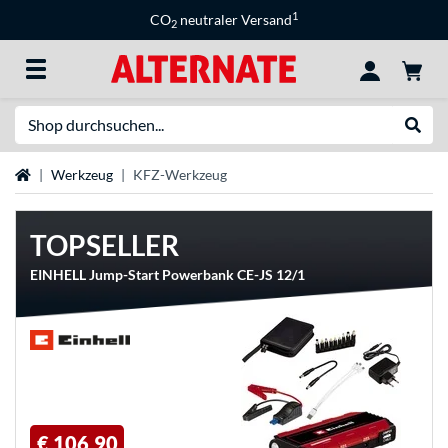
1
CO
neutraler Versand
2
Suche
Suche
Startseite
Werkzeug
KFZ-Werkzeug
TOPSELLER
EINHELL Jump-Start Powerbank CE-JS 12/1
€ 106,90