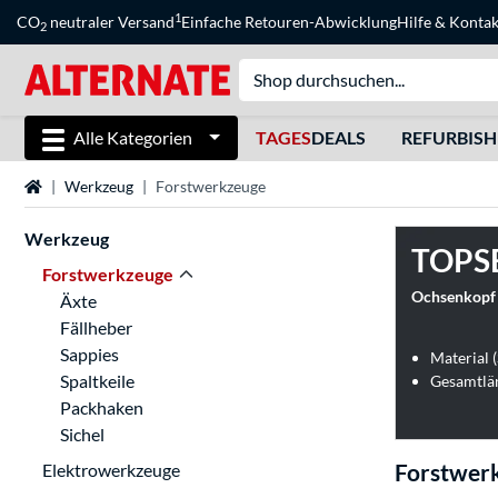
1
CO
neutraler Versand
Einfache Retouren-Abwicklung
Hilfe
&
Kontak
2
Alle Kategorien
TAGES
DEALS
REFURBIS
Startseite
Werkzeug
Forstwerkzeuge
Werkzeug
TOPS
Forstwerkzeuge
Ochsenkopf 
Äxte
Fällheber
Sappies
Material (
Spaltkeile
Gesamtlä
Packhaken
Sichel
Forstwer
Elektrowerkzeuge