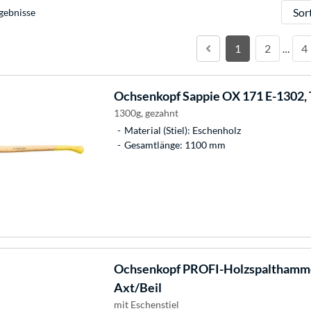
Sortie
gebnisse
1
2
4
…
Ochsenkopf
Sappie OX 171 E-1302, 
1300g, gezahnt
Material (Stiel): Eschenholz
Gesamtlänge: 1100 mm
Ochsenkopf
PROFI-Holzspalthamme
Axt/Beil
mit Eschenstiel