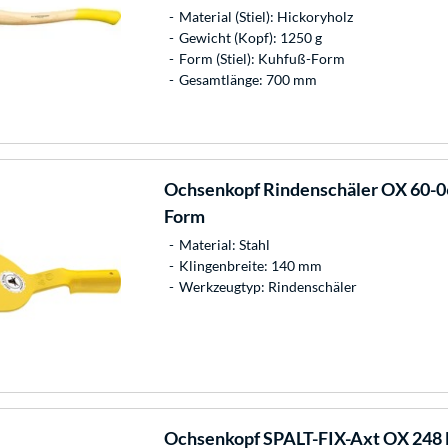
Material (Stiel): Hickoryholz
Gewicht (Kopf): 1250 g
Form (Stiel): Kuhfuß-Form
Gesamtlänge: 700 mm
Ochsenkopf
Rindenschäler OX 60-0
Form
Material: Stahl
Klingenbreite: 140 mm
Werkzeugtyp: Rindenschäler
Ochsenkopf
SPALT-FIX-Axt OX 248 E