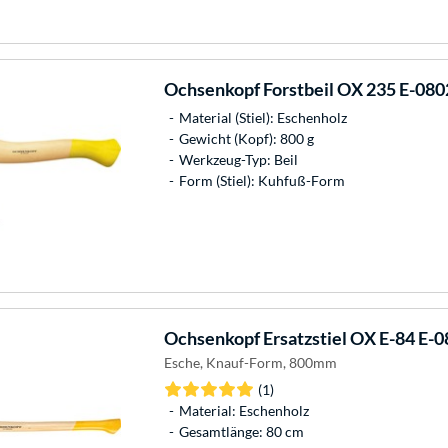
Ochsenkopf
Forstbeil OX 235 E-0802
Material (Stiel): Eschenholz
Gewicht (Kopf): 800 g
Werkzeug-Typ: Beil
Form (Stiel): Kuhfuß-Form
Ochsenkopf
Ersatzstiel OX E-84 E-
Esche, Knauf-Form, 800mm
(1)
Material: Eschenholz
Gesamtlänge: 80 cm