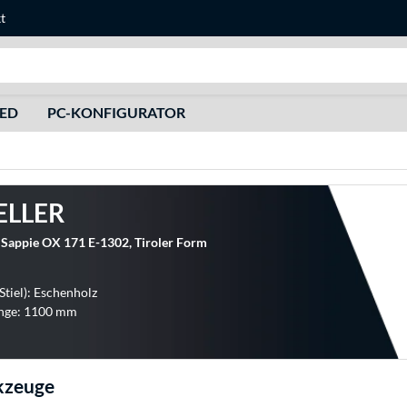
t
Suche
HED
PC-KONFIGURATOR
ELLER
Sappie OX 171 E-1302, Tiroler Form
Stiel): Eschenholz
nge: 1100 mm
kzeuge