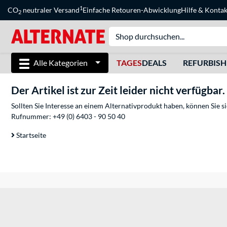
1
CO
neutraler Versand
Einfache Retouren-Abwicklung
Hilfe
&
Kontak
2
Alle Kategorien
TAGES
DEALS
REFURBIS
Der Artikel ist zur Zeit leider nicht verfügbar.
Sollten Sie Interesse an einem Alternativprodukt haben, können Sie 
Rufnummer:
+49 (0) 6403 - 90 50 40
Startseite