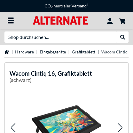
1
CO
neutraler Versand
2
Suche
Suche
Startseite
Hardware
Eingabegeräte
Grafiktablett
Wacom Cintiq 16,
Wacom
Cintiq 16, Grafiktablett
(schwarz)