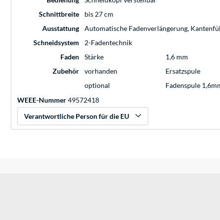
Schnittbreite
bis 27 cm
Ausstattung
Automatische Fadenverlängerung, Kantenführ
Schneidsystem
2-Fadentechnik
Faden
Stärke
1,6 mm
Zubehör
vorhanden
Ersatzspule
optional
Fadenspule 1,6mm
WEEE-Nummer
49572418
Verantwortliche Person für die EU