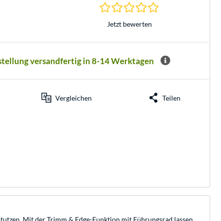
0.0 Sterne bei 0 Be
Jetzt bewerten
stellung versandfertig in 8-14 Werktagen
Vergleichen
Teilen
utzen. Mit der Trimm & Edge-Funktion mit Führungsrad lassen