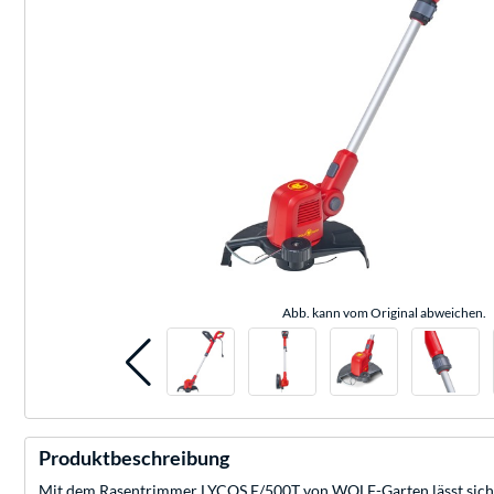
Abb. kann vom Original abweichen.
Produktbeschreibung
Mit dem Rasentrimmer LYCOS E/500T von WOLF-Garten lässt sich ho