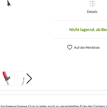
Details
Nicht lagernd, ab Be
Auf die Merkliste
chgewachsenes Gras in jeder noch so verwinkelten Ecke des Gartens st