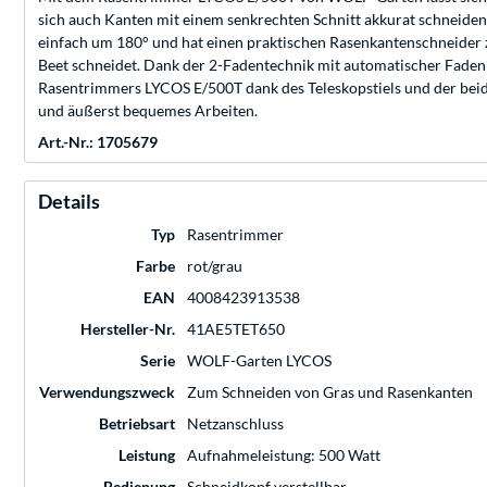
sich auch Kanten mit einem senkrechten Schnitt akkurat schneiden.
einfach um 180° und hat einen praktischen Rasenkantenschneider z
Beet schneidet. Dank der 2-Fadentechnik mit automatischer Fadenna
Rasentrimmers LYCOS E/500T dank des Teleskopstiels und der beiden
und äußerst bequemes Arbeiten.
Art.-Nr.: 1705679
Details
Typ
Rasentrimmer
Farbe
rot/grau
EAN
4008423913538
Hersteller-Nr.
41AE5TET650
Serie
WOLF-Garten LYCOS
Verwendungszweck
Zum Schneiden von Gras und Rasenkanten
Betriebsart
Netzanschluss
Leistung
Aufnahmeleistung: 500 Watt
Bedienung
Schneidkopf verstellbar