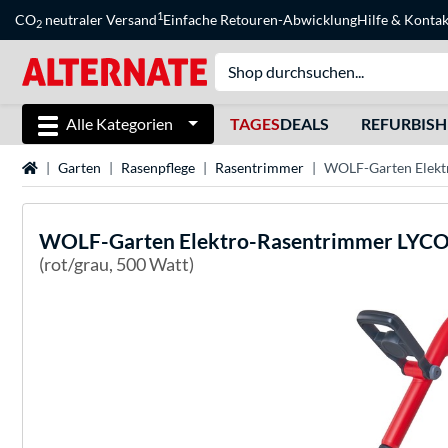
1
CO
neutraler Versand
Einfache Retouren-Abwicklung
Hilfe
&
Kontak
2
Alle Kategorien
TAGES
DEALS
REFURBIS
Startseite
Garten
Rasenpflege
Rasentrimmer
WOLF-Garten Elekt
WOLF-Garten
Elektro-Rasentrimmer LYCO
(rot/grau, 500 Watt)