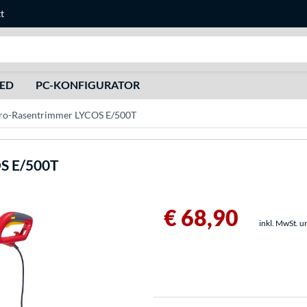
t
Suche
HED
PC-KONFIGURATOR
ro-Rasentrimmer LYCOS E/500T
S E/500T
€ 68,90
inkl. MwSt. u