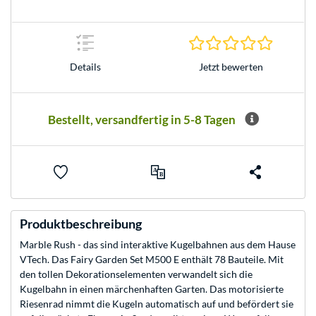
0.0 Stern
Jetzt bewerten
Details
Bestellt, versandfertig in 5-8 Tagen
Produktbeschreibung
Marble Rush - das sind interaktive Kugelbahnen aus dem Hause
VTech. Das Fairy Garden Set M500 E enthält 78 Bauteile. Mit
den tollen Dekorationselementen verwandelt sich die
Kugelbahn in einen märchenhaften Garten. Das motorisierte
Riesenrad nimmt die Kugeln automatisch auf und befördert sie