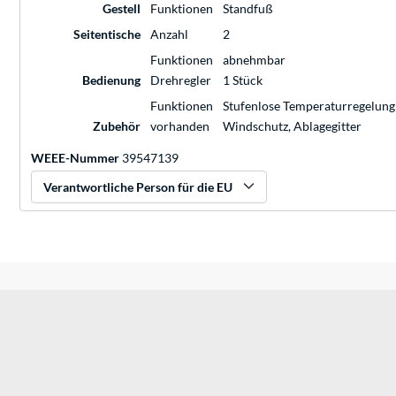
Gestell
Funktionen
Standfuß
Seitentische
Anzahl
2
Funktionen
abnehmbar
Bedienung
Drehregler
1 Stück
Funktionen
Stufenlose Temperaturregelung
Zubehör
vorhanden
Windschutz, Ablagegitter
WEEE-Nummer
39547139
Verantwortliche Person für die EU