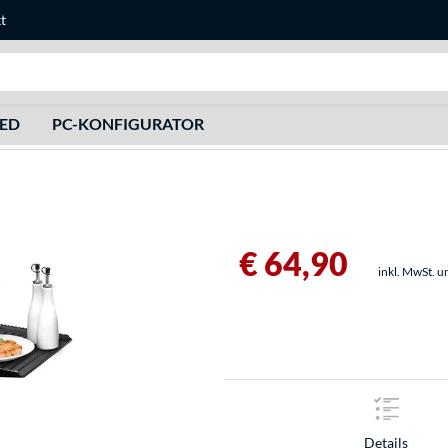
t
Suche
HED
PC-KONFIGURATOR
€ 64,90
inkl. MwSt. u
Details