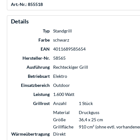
Art.-Nr.: 855518
Details
Typ
Standgrill
Farbe
schwarz
EAN
4011689585654
Hersteller-Nr.
58565
Ausführung
Rechteckiger Grill
Betriebsart
Elektro
Einsatzbereich
Outdoor
Leistung
1.600 Watt
Grillrost
Anzahl
1 Stück
Material
Druckguss
Größe
36,4 x 25 cm
Grillfläche
910 cm² (ohne evtl. vorhanden
Wärmeübertragung
Direkt