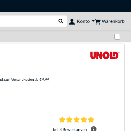
Warenkorb
Konto
Suche durchführen
Zwi
nd zzgl. Versandkosten ab
€ 9,99
5.0 Sterne bei 3 Be
bei 3 Bewertungen