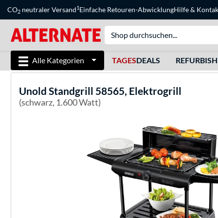
1
CO
neutraler Versand
Einfache Retouren-Abwicklung
Hilfe
&
Kontak
2
Alle Kategorien
TAGES
DEALS
REFURBIS
Unold
Standgrill 58565, Elektrogrill
(schwarz, 1.600 Watt)