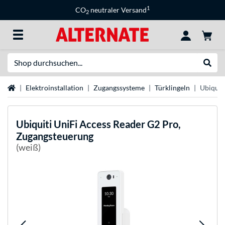
1
CO
neutraler Versand
2
Suche
Suche
Startseite
Elektroinstallation
Zugangssysteme
Türklingeln
Ubiquit
Ubiquiti
UniFi Access Reader G2 Pro,
Zugangsteuerung
(weiß)