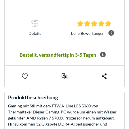
5.0 Stern
bei 5 Bewertungen
Details
Bestellt, versandfertig in 3-5 Tagen
Produktbeschreibung
Gaming mit Stil mit dem FTW A-Line LCS 5060 von
Thermaltake! Dieser Gaming-PC wurde um einen mit Wasser
gekühlten AMD Ryzen 7 5700X Prozessor herum aufgebaut.
Hinzu kommen 32 Gigabyte DDR4-Arbeitsspeicher und