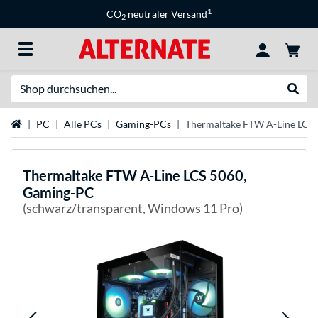
1
CO
neutraler Versand
2
Suche
Suche
Startseite
PC
Alle PCs
Gaming-PCs
Thermaltake FTW A-Line LCS
Thermaltake
FTW A-Line LCS 5060,
Gaming-PC
(schwarz/transparent, Windows 11 Pro)