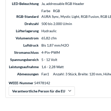
LED-Beleuchtung
Ja, addressable RGB Header
Farbe
RGB
RGB-Standard
AURA Sync, Mystic Light, RGB Fusion, RGB 
Drehzahl
500 bis 2.000 U/min
Lüfterlagerung
Hydraulic
Volumenstrom
65,82 cfm
Luftdruck
Bis 1,87 mm/H2O
Stromanschluss
4-Pin-PWM
Spannungsbereich
5 - 12 Volt
Leistungsaufnahme
1,6 - 2,28 Watt
Abmessungen
Fan1
Anzahl: 3 Stück, Breite: 120 mm, Höh
WEEE-Nummer
54978142
Verantwortliche Person für die EU