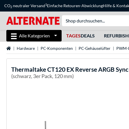
1
CO
neutraler Versand
Einfache Retouren-Abwicklung
Hilfe
&
Kontak
2
Alle Kategorien
TAGES
DEALS
REFURBIS
Startseite
Hardware
PC-Komponenten
PC-Gehäuselüfter
PWM-L
Thermaltake
CT120 EX Reverse ARGB Sync 
(schwarz, 3er Pack, 120 mm)