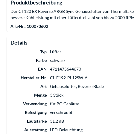
Produktbeschreibung
Der CT120 EX Reverse ARGB Sync Gehäuselüfter von Thermaltake nu
bessere Kühlleistung mit einer Lüfterdrehzahl von bis zu 2000 RPM
Art.-Nr.: 100073602
Details
Typ
Lüfter
Farbe
schwarz
EAN
4711475644670
Hersteller-Nr.
CL-F192-PL12SW-A
Art
Gehäuselüfter, Reverse Blade
Menge
3 Stück
Verwendung
für PC-Gehäuse
Befestigung
verschraubt
Lautstärke
31,2 dB
Ausstattung
LED-Beleuchtung