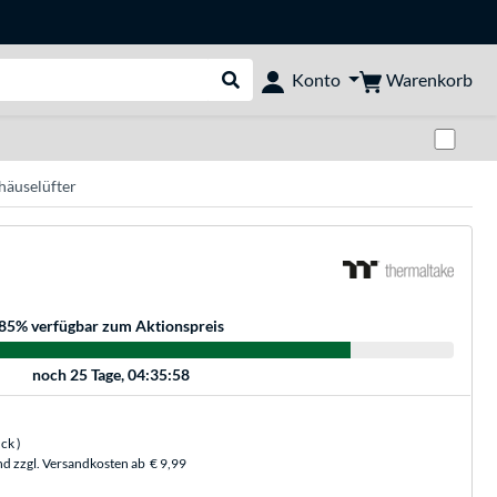
Warenkorb
Konto
Suche durchführen
Zwi
häuselüfter
85
% verfügbar zum Aktionspreis
noch
25 Tage, 04:35:58
ück
)
nd zzgl. Versandkosten ab
€ 9,99