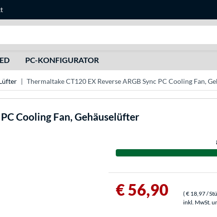
t
Suche
HED
PC-KONFIGURATOR
üfter
Thermaltake CT120 EX Reverse ARGB Sync PC Cooling Fan, Ge
PC Cooling Fan, Gehäuselüfter
€ 56,90
(
€ 18,97
/ St
inkl. MwSt. u