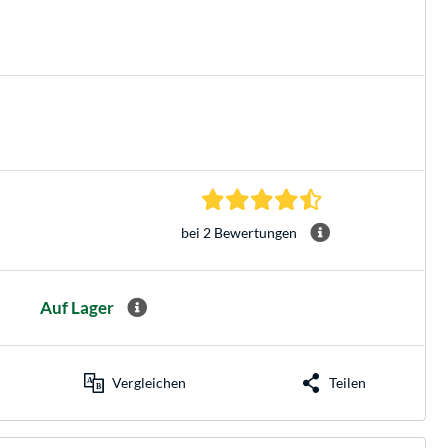
4.5 Sterne bei 2 Be
bei 2 Bewertungen
Auf Lager
Vergleichen
Teilen