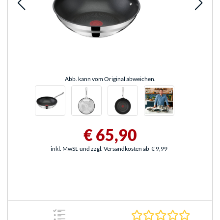
Abb. kann vom Original abweichen.
€ 65,90
inkl. MwSt. und zzgl. Versandkosten ab
€ 9,99
0.0 Stern