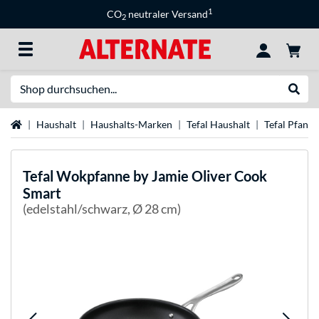
1
CO
neutraler Versand
2
Suche
Suche
Startseite
Haushalt
Haushalts-Marken
Tefal Haushalt
Tefal Pfann
Tefal
Wokpfanne by Jamie Oliver Cook
Smart
(edelstahl/schwarz, Ø 28 cm)