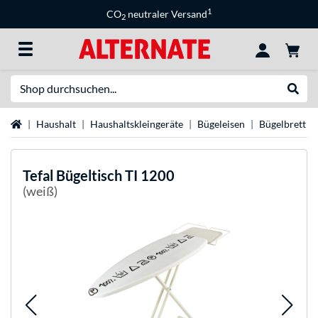
1
CO
neutraler Versand
2
Suche
Suche
Startseite
Haushalt
Haushaltskleingeräte
Bügeleisen
Bügelbrett
Tefal
Bügeltisch TI 1200
(weiß)