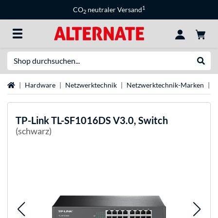
1
CO
neutraler Versand
2
Suche
Suche
Startseite
Hardware
Netzwerktechnik
Netzwerktechnik-Marken
T
TP-Link
TL-SF1016DS V3.0, Switch
(schwarz)