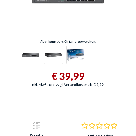
Abb. kann vom Original abweichen.
€ 39,99
inkl. MwSt. und zzgl. Versandkosten ab
€ 9,99
0.0 Stern
Jetzt bewerten
Details