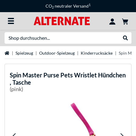
1
CO
neutraler Versand
2
Suche
Suche
Startseite
Spielzeug
Outdoor-Spielzeug
Kinderrucksäcke
Spin Mas
Spin Master
Purse Pets Wristlet Hündchen
, Tasche
(pink)