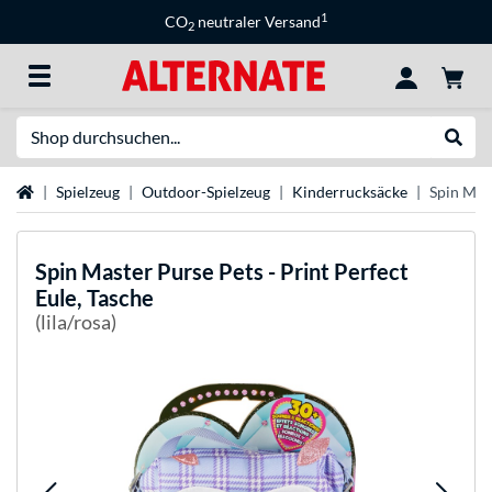
1
CO
neutraler Versand
2
Suche
Suche
Startseite
Spielzeug
Outdoor-Spielzeug
Kinderrucksäcke
Spin Mast
Spin Master
Purse Pets - Print Perfect
Eule, Tasche
(lila/rosa)