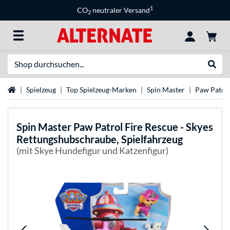
1
CO
neutraler Versand
2
Suche
Suche
Startseite
Spielzeug
Top Spielzeug-Marken
Spin Master
Paw Patro
Spin Master
Paw Patrol Fire Rescue - Skyes
Rettungshubschraube, Spielfahrzeug
(mit Skye Hundefigur und Katzenfigur)