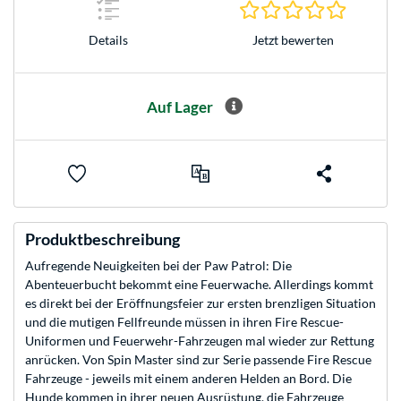
0.0 Stern
Jetzt bewerten
Details
Auf Lager
Produktbeschreibung
Aufregende Neuigkeiten bei der Paw Patrol: Die
Abenteuerbucht bekommt eine Feuerwache. Allerdings kommt
es direkt bei der Eröffnungsfeier zur ersten brenzligen Situation
und die mutigen Fellfreunde müssen in ihren Fire Rescue-
Uniformen und Feuerwehr-Fahrzeugen mal wieder zur Rettung
anrücken. Von Spin Master sind zur Serie passende Fire Rescue
Fahrzeuge - jeweils mit einem anderen Helden an Bord. Die
Hunde kommen in ihrer neuen Ausrüstung, die Fahrzeuge