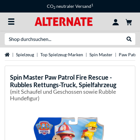
1
CO
neutraler Versand
2
Suche
Suche
Startseite
Spielzeug
Top Spielzeug-Marken
Spin Master
Paw Patro
Spin Master
Paw Patrol Fire Rescue -
Rubbles Rettungs-Truck, Spielfahrzeug
(mit Schaufel und Geschossen sowie Rubble
Hundefigur)