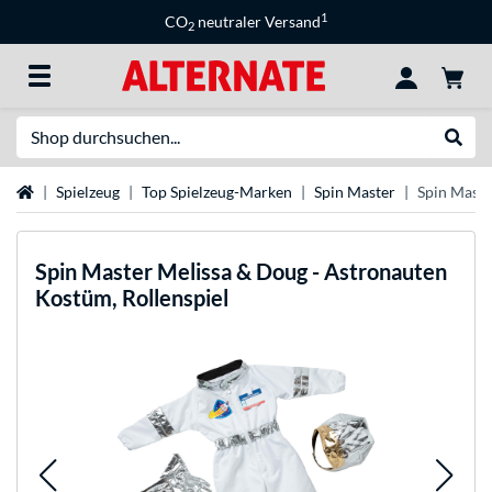
1
CO
neutraler Versand
2
Suche
Suche
Startseite
Spielzeug
Top Spielzeug-Marken
Spin Master
Spin Maste
Spin Master
Melissa & Doug - Astronauten
Kostüm, Rollenspiel