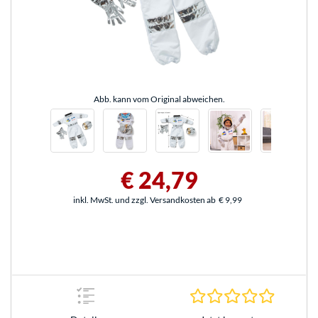
Abb. kann vom Original abweichen.
€ 24,79
inkl. MwSt. und zzgl. Versandkosten ab
€ 9,99
0.0 Stern