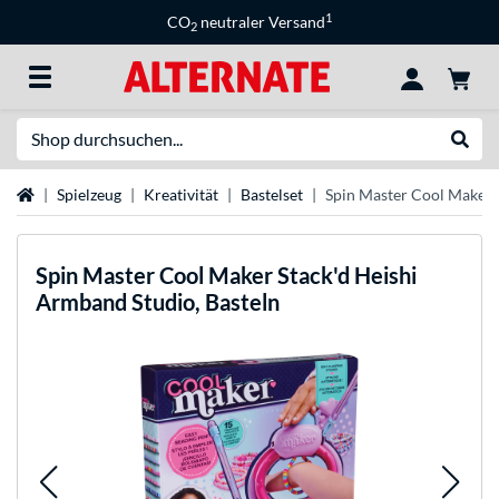
1
CO
neutraler Versand
2
Suche
Suche
Startseite
Spielzeug
Kreativität
Bastelset
Spin Master Cool Maker S
Spin Master
Cool Maker Stack'd Heishi
Armband Studio, Basteln