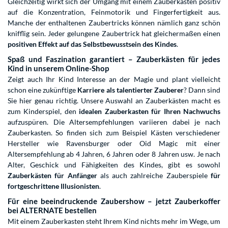
Gleichzeitig wirkt sich der Umgang mit einem Zauberkasten positiv
auf die Konzentration, Feinmotorik und Fingerfertigkeit aus.
Manche der enthaltenen Zaubertricks können nämlich ganz schön
knifflig sein. Jeder gelungene Zaubertrick hat gleichermaßen einen
positiven Effekt auf das Selbstbewusstsein des Kindes
.
Spaß und Faszination garantiert – Zauberkästen für jedes
Kind in unserem Online-Shop
Zeigt auch Ihr Kind Interesse an der Magie und plant vielleicht
schon eine zukünftige
Karriere als talentierter Zauberer
? Dann sind
Sie hier genau richtig. Unsere Auswahl an Zauberkästen macht es
zum Kinderspiel, den
idealen Zauberkasten für Ihren Nachwuchs
aufzuspüren. Die Altersempfehlungen variieren dabei je nach
Zauberkasten. So finden sich zum Beispiel Kästen verschiedener
Hersteller wie Ravensburger oder Oid Magic mit einer
Altersempfehlung ab 4 Jahren, 6 Jahren oder 8 Jahren usw. Je nach
Alter, Geschick und Fähigkeiten des Kindes, gibt es sowohl
Zauberkästen für Anfänger
als auch zahlreiche Zauberspiele
für
fortgeschrittene Illusionisten
.
Für eine beeindruckende Zaubershow – jetzt Zauberkoffer
bei ALTERNATE bestellen
Mit einem Zauberkasten steht Ihrem Kind nichts mehr im Wege, um