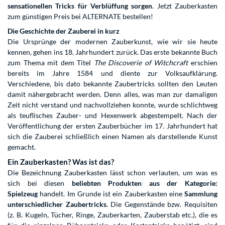
sensationellen Tricks für Verblüffung sorgen
. Jetzt Zauberkasten
zum günstigen Preis bei ALTERNATE bestellen!
Die Geschichte der Zauberei in kurz
Die Ursprünge der modernen Zauberkunst, wie wir sie heute
kennen, gehen ins 18. Jahrhundert zurück. Das erste bekannte Buch
zum Thema mit dem Titel
The Discoverie of Witchcraft
erschien
bereits im Jahre 1584 und diente zur Volksaufklärung.
Verschiedene, bis dato bekannte Zaubertricks sollten den Leuten
damit nähergebracht werden. Denn alles, was man zur damaligen
Zeit nicht verstand und nachvollziehen konnte, wurde schlichtweg
als teuflisches Zauber- und Hexenwerk abgestempelt. Nach der
Veröffentlichung der ersten Zauberbücher im 17. Jahrhundert hat
sich die Zauberei schließlich einen Namen als darstellende Kunst
gemacht.
Ein Zauberkasten? Was ist das?
Die Bezeichnung Zauberkasten lässt schon verlauten, um was es
sich bei diesen
beliebten Produkten aus der Kategorie:
Spielzeug
handelt. Im Grunde ist ein Zauberkasten eine
Sammlung
unterschiedlicher Zaubertricks
. Die Gegenstände bzw. Requisiten
(z. B. Kugeln, Tücher, Ringe, Zauberkarten, Zauberstab etc.), die es