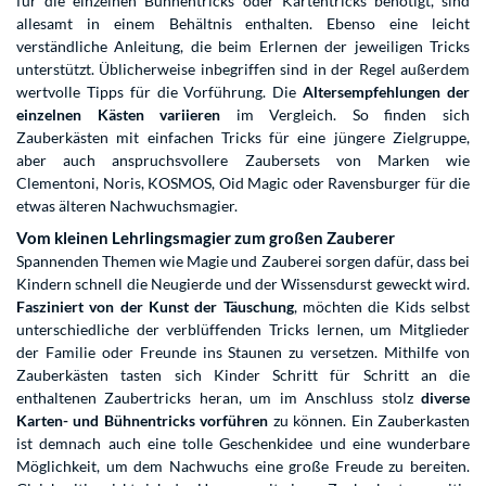
für die einzelnen Bühnentricks oder Kartentricks benötigt, sind
allesamt in einem Behältnis enthalten. Ebenso eine leicht
verständliche Anleitung, die beim Erlernen der jeweiligen Tricks
unterstützt. Üblicherweise inbegriffen sind in der Regel außerdem
wertvolle Tipps für die Vorführung. Die
Altersempfehlungen der
einzelnen Kästen variieren
im Vergleich. So finden sich
Zauberkästen mit einfachen Tricks für eine jüngere Zielgruppe,
aber auch anspruchsvollere Zaubersets von Marken wie
Clementoni, Noris, KOSMOS, Oid Magic oder Ravensburger für die
etwas älteren Nachwuchsmagier.
Vom kleinen Lehrlingsmagier zum großen Zauberer
Spannenden Themen wie Magie und Zauberei sorgen dafür, dass bei
Kindern schnell die Neugierde und der Wissensdurst geweckt wird.
Fasziniert von der Kunst der Täuschung
, möchten die Kids selbst
unterschiedliche der verblüffenden Tricks lernen, um Mitglieder
der Familie oder Freunde ins Staunen zu versetzen. Mithilfe von
Zauberkästen tasten sich Kinder Schritt für Schritt an die
enthaltenen Zaubertricks heran, um im Anschluss stolz
diverse
Karten- und Bühnentricks vorführen
zu können. Ein Zauberkasten
ist demnach auch eine tolle Geschenkidee und eine wunderbare
Möglichkeit, um dem Nachwuchs eine große Freude zu bereiten.