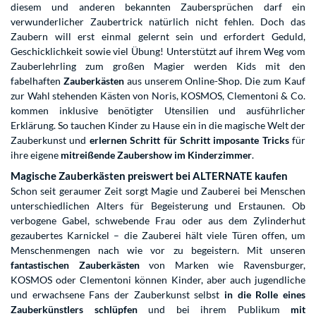
diesem und anderen bekannten Zaubersprüchen darf ein
verwunderlicher Zaubertrick natürlich nicht fehlen. Doch das
Zaubern will erst einmal gelernt sein und erfordert Geduld,
Geschicklichkeit sowie viel Übung! Unterstützt auf ihrem Weg vom
Zauberlehrling zum großen Magier werden Kids mit den
fabelhaften
Zauberkästen
aus unserem Online-Shop. Die zum Kauf
zur Wahl stehenden Kästen von Noris, KOSMOS, Clementoni & Co.
kommen inklusive benötigter Utensilien und ausführlicher
Erklärung. So tauchen Kinder zu Hause ein in die magische Welt der
Zauberkunst und
erlernen Schritt für Schritt imposante Tricks
für
ihre eigene
mitreißende Zaubershow im Kinderzimmer
.
Magische Zauberkästen preiswert bei ALTERNATE kaufen
Schon seit geraumer Zeit sorgt Magie und Zauberei bei Menschen
unterschiedlichen Alters für Begeisterung und Erstaunen. Ob
verbogene Gabel, schwebende Frau oder aus dem Zylinderhut
gezaubertes Karnickel – die Zauberei hält viele Türen offen, um
Menschenmengen nach wie vor zu begeistern. Mit unseren
fantastischen Zauberkästen
von Marken wie Ravensburger,
KOSMOS oder Clementoni können Kinder, aber auch jugendliche
und erwachsene Fans der Zauberkunst selbst
in die Rolle eines
Zauberkünstlers schlüpfen
und bei ihrem Publikum
mit