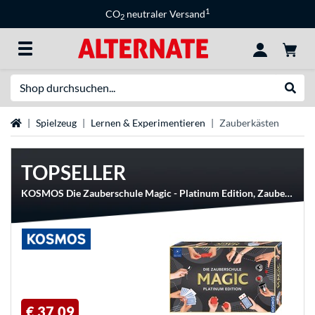
1
CO
neutraler Versand
2
Suche
Suche
Startseite
Spielzeug
Lernen & Experimentieren
Zauberkästen
TOPSELLER
KOSMOS Die Zauberschule Magic - Platinum Edition, Zauberkasten
€ 37,09