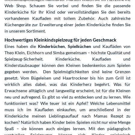
Web Shop. Schauen Sie vorbei und finden Sie die passende
Kinderküche für Ihr Kind oder vervollständigen Sie den bereits
vorhandenen Kaufladen mit tollem Zubehör. Auch zahlreiche
Küchengeräte zur Erweiterung einer jeden Kinderküche finden Sie
in unserem Sortiment.
Hochwertiges Kleinkindspielzeug für jeden Geschmack
Eines haben die
Kinderküchen
,
Spielküchen
und Kaufläden von
Theo Klein, Eichhorn und Simba gemeinsam – höchste Qualität und
Spielzeug-Sicherheit. Kinderküche, Kaufladen und
Kinderstaubsauger können den Kleinen bedenkenlos zum Spielen
gegeben werden. Den Spielmöglichkeiten sind keine Grenzen
gesetzt. Vom Bügeleisen und Haartrockner bis hin zum Grill ist
wirklich alles dabei, was das Kinderherz begehrt. Was für
Erwachsene alltäglich und langweilig erscheint, ist für die Kleinen
neu und aufregend. Es gibt so viel zu entdecken und zu lernen. Wie
funktioniert was? Wie teuer ist ein Apfel? Welche Lebensmittel
muss ich im Kaufladen einkaufen, um anschließend in der
Kinderküche meinen Lieblingsauflauf nach Mamas Rezept zu
kochen? Natürlich haben Kinder beim Spielen nicht nur eine Menge
Spaß – sie können auch einiges lernen. Mit den pädagogisch
wertvollen Spielzeugen können sich Kinder spielerisch