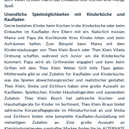
Spaß.
Unendliche Spielmöglichkeiten mit Kinderküche und
Kaufladen
Gerne beziehen Kinder beim Kochen in der Kinderküche oder beim
Einkaufen im Kaufladen ihre Eltern mit ein. Natürlich müssen
Mama und Papa die Kochkünste ihres Kindes loben und beim
Aufräumen helfen. Zum Beispiel kann Mama mit dem
Kinderstaubsauger von Theo Klein Bosch oder Theo Klein Vileda
Ordnung schaffen, während sich Junior um die Kinderküche
kümmert. Papa wird als Grillmeister engagiert und kann beim
Grillen mit dem Theo Klein Weber Grill tolle Tipps geben.
Mittlerweile gibt es viel Zubehör für Kaufladen und Kinderküche,
was das Spielen abwechslungsreicher und realistischer gestaltet.
Theo Klein, Simba und Eichhorn haben eine große Auswahl an
Kaufläden, Spielküchen, Kinder-Haushaltsgeräten und passendem
Zubehör. Theo Klein Bosch hat zahlreiche Küchen- und
Haushaltsgeräte für Kinder im Sortiment, Theo Klein Braun bietet
zahlreiche Körperpflegegeräte im Miniaturformat an und Simba
und Eichhorn bieten eine komplette Kaufladen-Ausstattung mit
vielseitigem Zubehör an. Eine große Auswahl an
Kleinkindspielzeugen namhafter Marken finden Sie im ALTERNATE