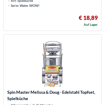
Art: Spielküche
Serie: Water WOW!
€ 18,89
Auf Lager
Spin Master
Melissa & Doug - Edelstahl Topfset,
Spielküche