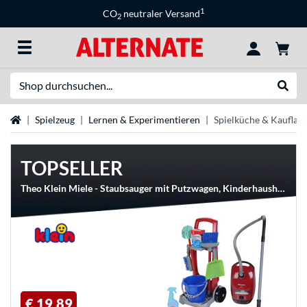
1
CO
neutraler Versand
2
Suche
Suche
Startseite
Spielzeug
Lernen & Experimentieren
Spielküche & Kauflad
TOPSELLER
Theo Klein Miele - Staubsauger mit Putzwagen, Kinderhaushaltsgerät
€ 19,89